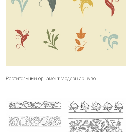
Растительный орнамент Модерн ар нуво