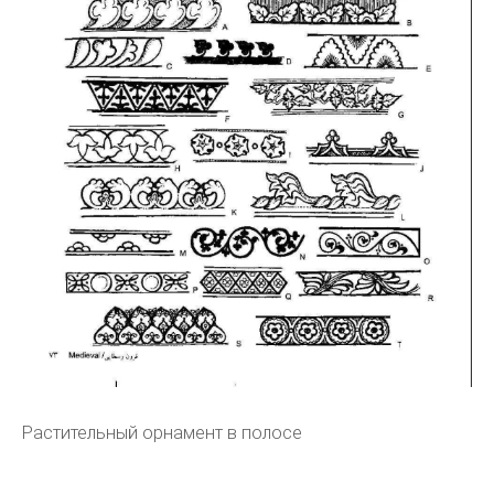
Растительный орнамент в полосе