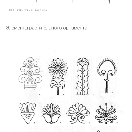
Элементы растительного орнамента