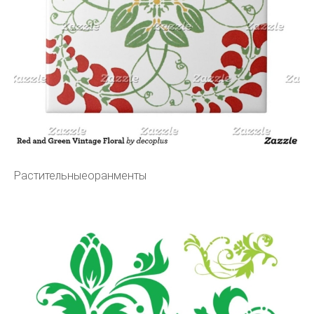
Растительныеоранменты