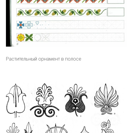
Растительный орнамент в полосе