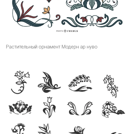
Растительный орнамент Модерн ар нуво