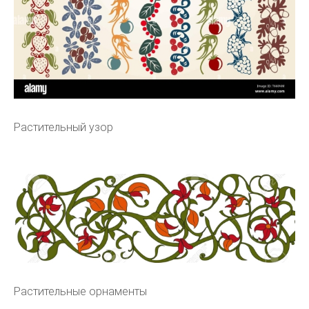
Растительный узор
Растительные орнаменты