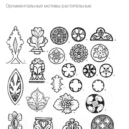
Орнаментальные мотивы растительные