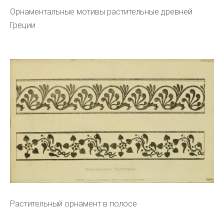
Орнаментальные мотивы растительные древней
Греции
Растительный орнамент в полосе