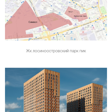
Жк лосиноостровский парк пик