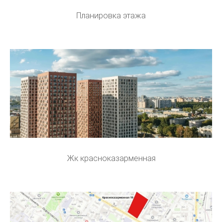
Планировка этажа
Жк красноказарменная