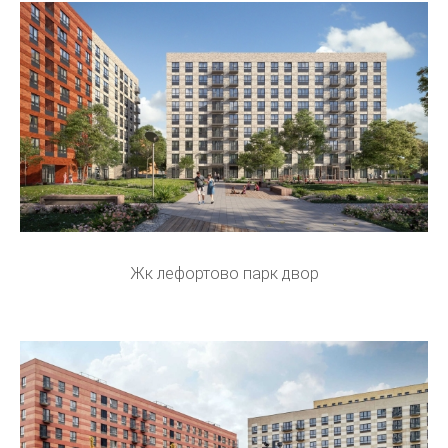
Жк лефортово парк двор