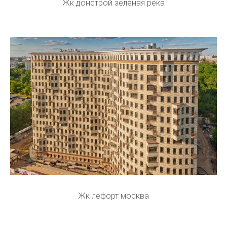
Жк донстрой зеленая река
Жк лефорт москва