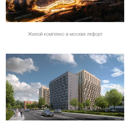
Жилой комплекс в москве лефорт