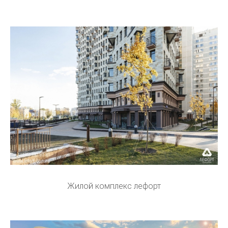
Жилой комплекс лефорт