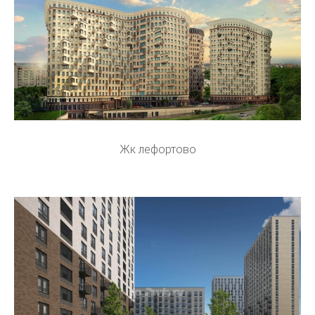
Жк лефортово