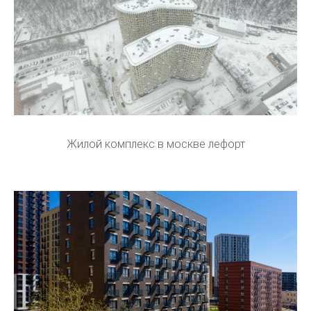
Жилой комплекс в москве лефорт