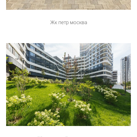
Жк петр москва