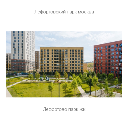
Лефортовский парк москва
Лефортово парк жк