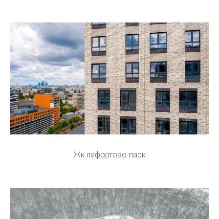
Жк лефортово парк