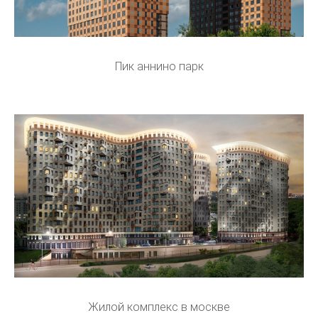
Пик аннино парк
Жилой комплекс в москве