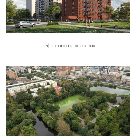
Лефортово парк жк пик