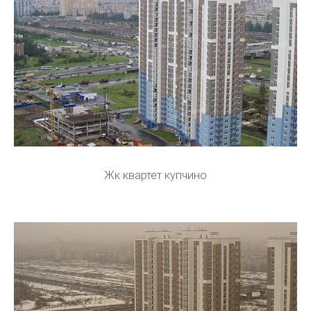
Жк квартет купчино