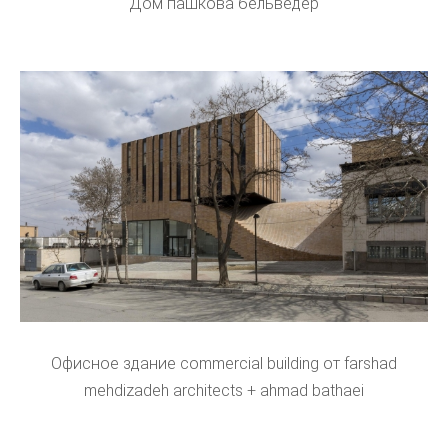
Дом пашкова бельведер
Офисное здание commercial building от farshad
mehdizadeh architects + ahmad bathaei