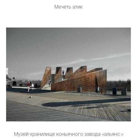
Мечеть атик
Музей-хранилище коньячного завода «альянс »