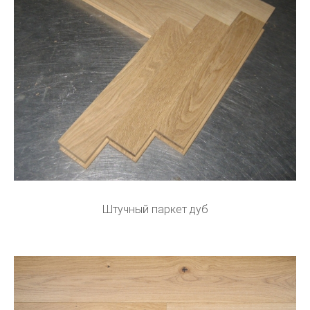
Штучный паркет дуб