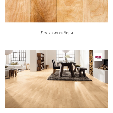
Доска из сибири