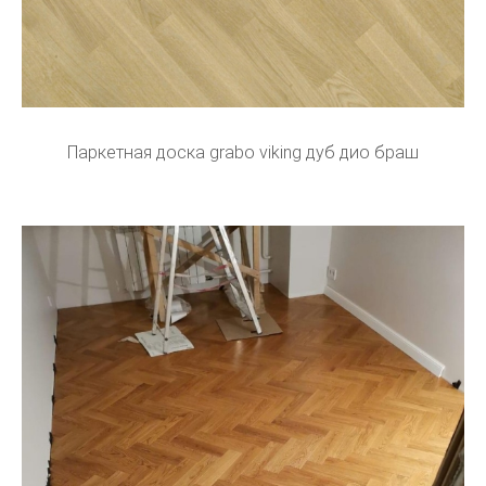
Паркетная доска grabo viking дуб дио браш