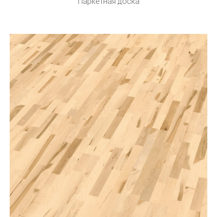
Паркетная доска