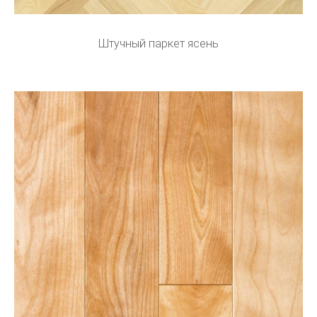
Штучный паркет ясень