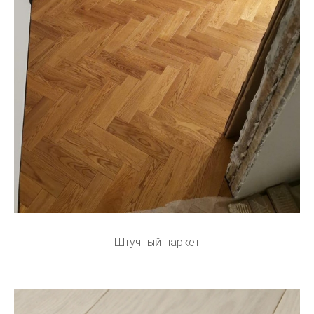
Штучный паркет