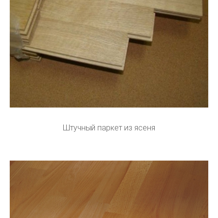
Штучный паркет из ясеня