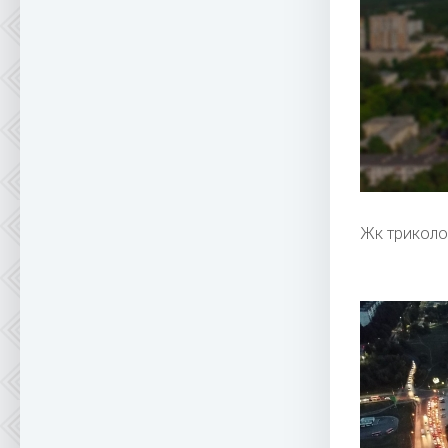
Жк триколо