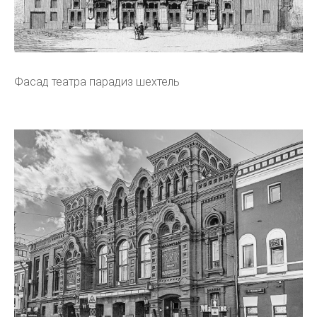
Фасад театра парадиз шехтель