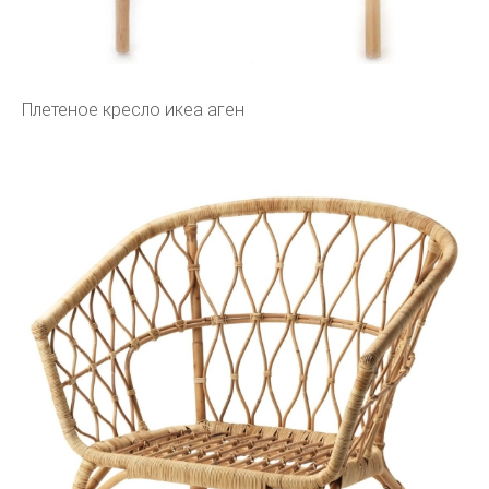
Плетеное кресло икеа аген