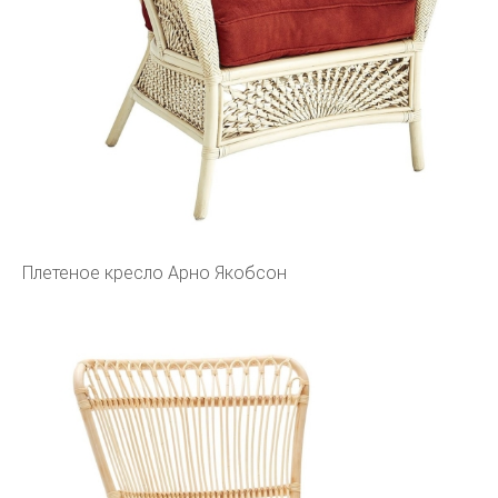
Плетеное кресло Арно Якобсон