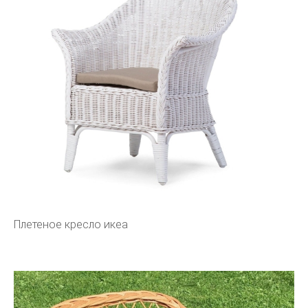
Плетеное кресло икеа