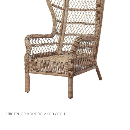
Плетеное кресло икеа аген