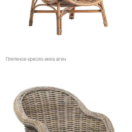
Плетеное кресло икеа аген