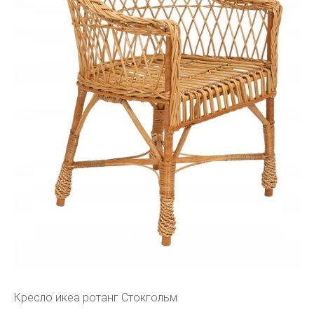
Кресло икеа ротанг Стокгольм