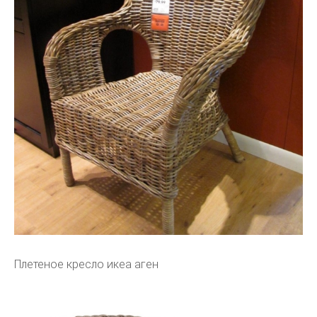
Плетеное кресло икеа аген