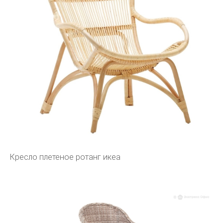
Кресло плетеное ротанг икеа