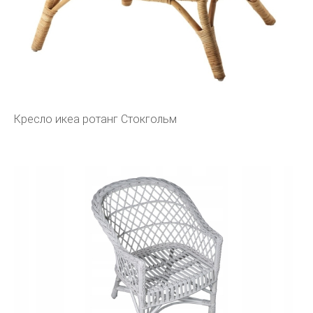
Кресло икеа ротанг Стокгольм