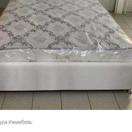
аура Ижмебель