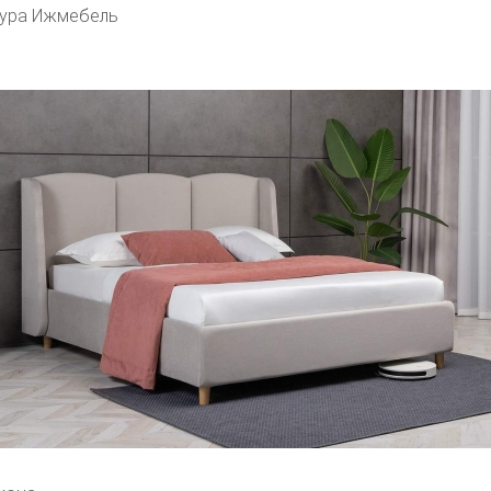
аура Ижмебель