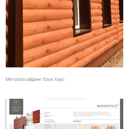
Металлосайдинг блок Хаус