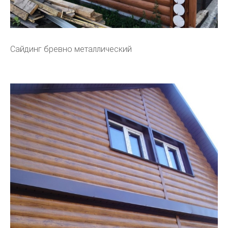
Сайдинг бревно металлический