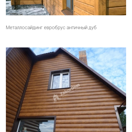
Металлосайдинг евробрус античный дуб