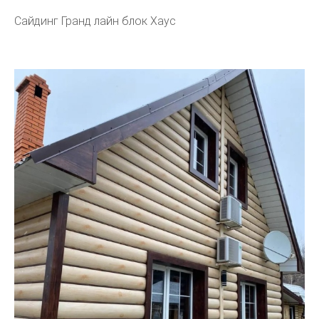
Сайдинг Гранд лайн блок Хаус