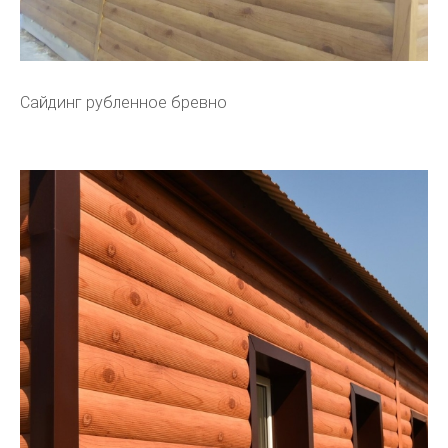
Сайдинг рубленное бревно