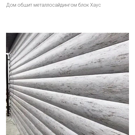
Дом обшит металлосайдингом блок Хаус