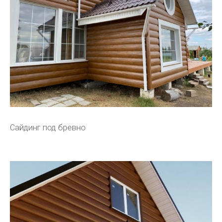
Сайдинг под бревно