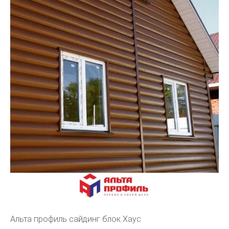
Альта профиль сайдинг блок Хаус