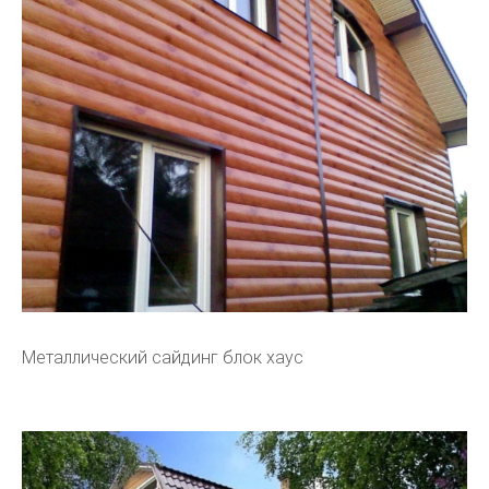
Металлический сайдинг блок хаус