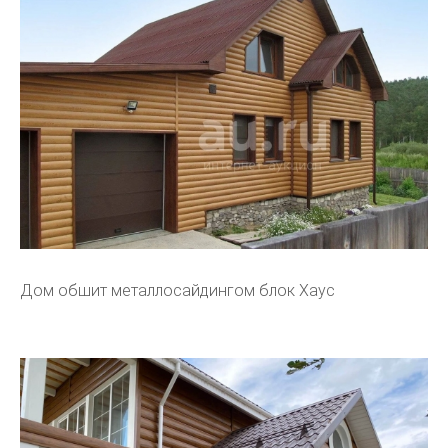
Дом обшит металлосайдингом блок Хаус