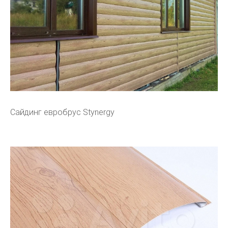
Сайдинг евробрус Stynergy