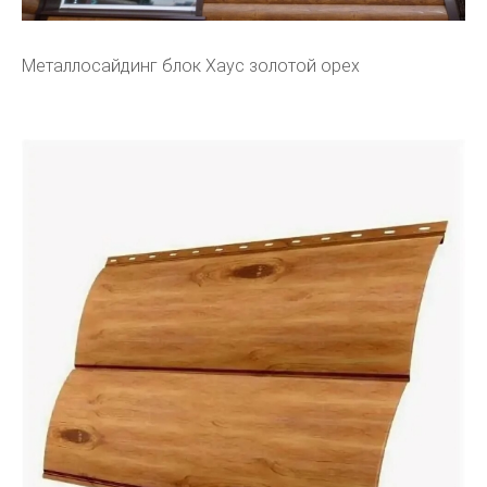
Металлосайдинг блок Хаус золотой орех