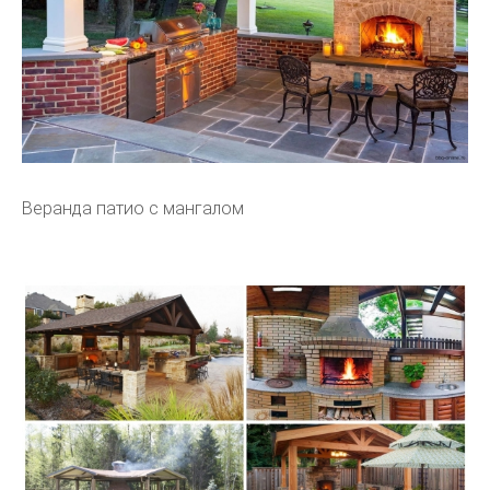
Веранда патио с мангалом