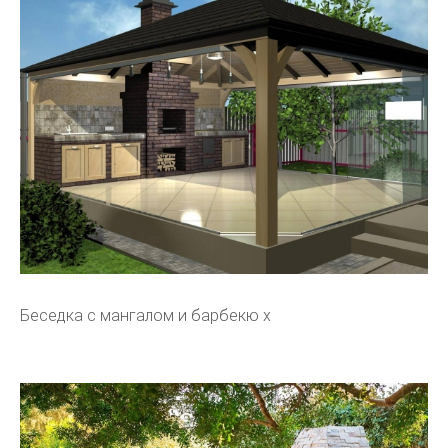
Беседка с мангалом и барбекю х