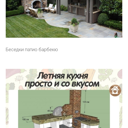
Беседки патио барбекю