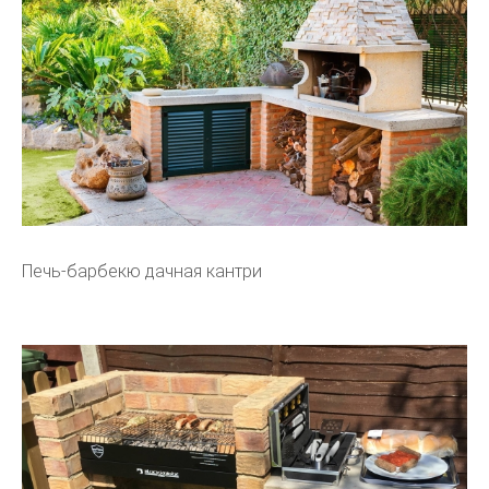
Печь-барбекю дачная кантри