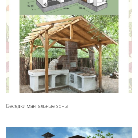
Беседки мангальные зоны