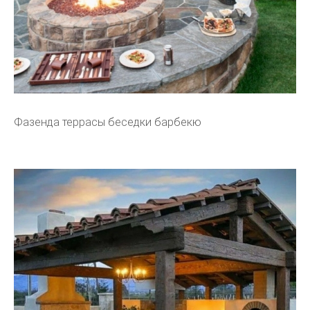
Фазенда террасы беседки барбекю