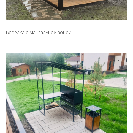
Беседка с мангальной зоной