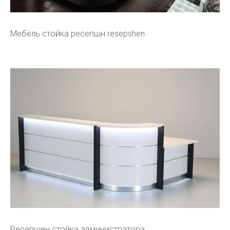
Мебель стойка ресепшн resepshen
Ресепшен стойка администратора