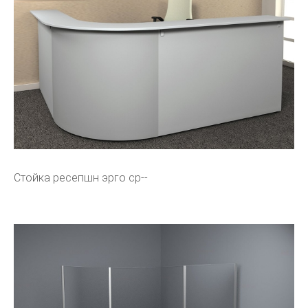
Стойка ресепшн эрго ср--