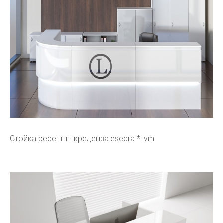
Стойка ресепшн креденза esedra * ivm