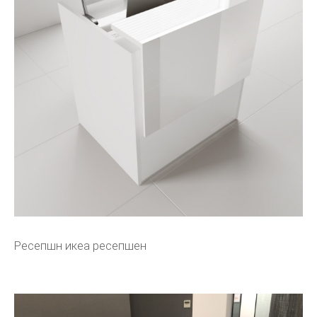
Ресепшн икеа ресепшен