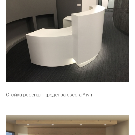
Стойка ресепшн креденза esedra * ivm