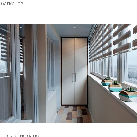
 балконов
остекление балкона