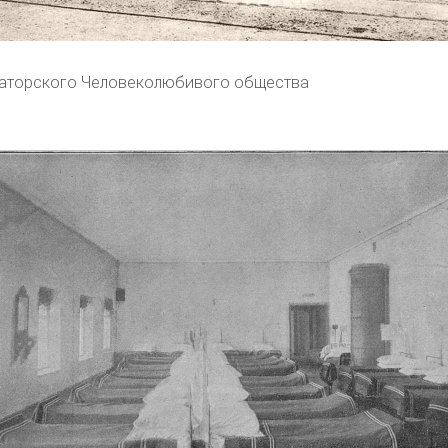
аторского Человеколюбивого общества