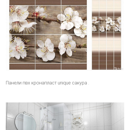
Панели пвх кронапласт unique сакура .