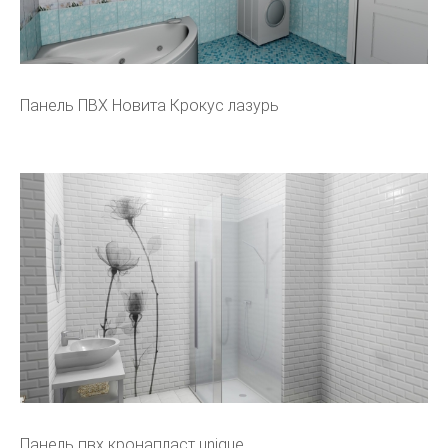
Панель ПВХ Новита Крокус лазурь
Панель пвх кронапласт unique