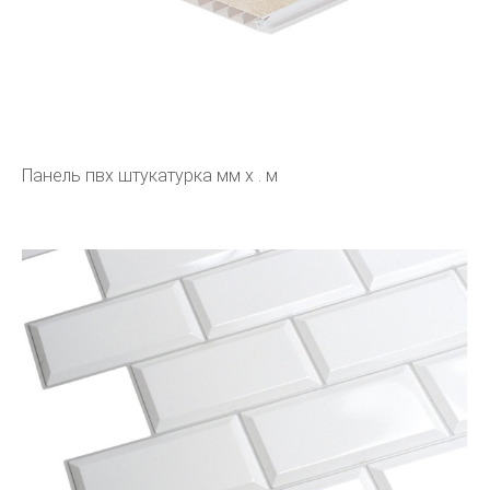
Панель пвх штукатурка мм х . м