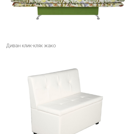
Диван клик-кляк жако