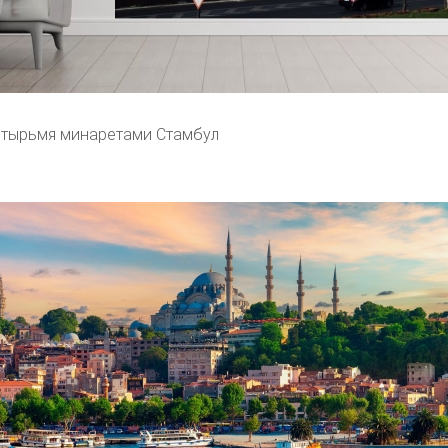
етырьмя минаретами Стамбул