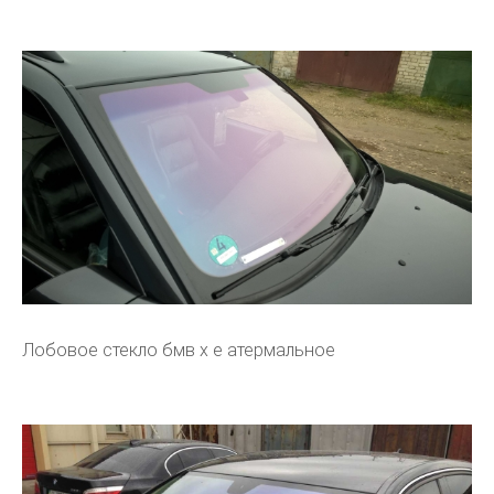
Лобовое стекло бмв х е атермальное