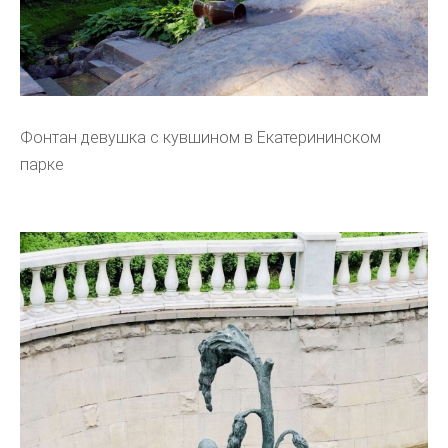
Фонтан девушка с кувшином в Екатерининском
парке