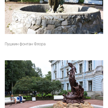
Пушкин фонтан Флора