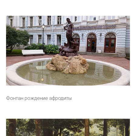
Фонтан рождение афродиты