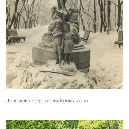
Донецкий сквер павших Коммунаров