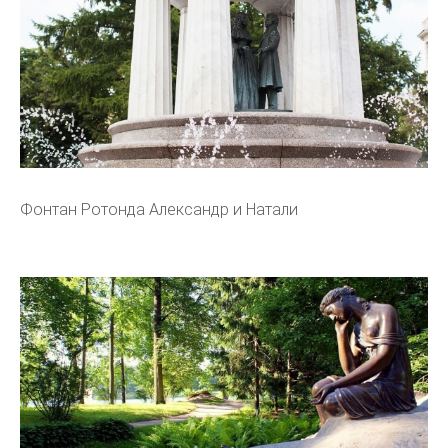
Фонтан Ротонда Александр и Натали