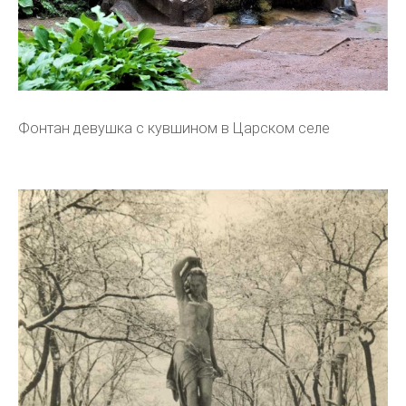
Фонтан девушка с кувшином в Царском селе