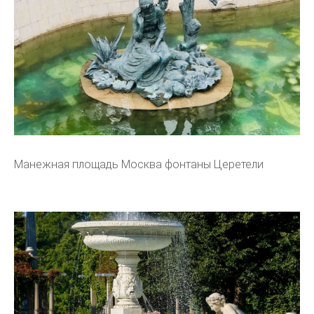
Манежная площадь Москва фонтаны Церетели