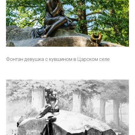
Фонтан девушка с кувшином в Царском селе