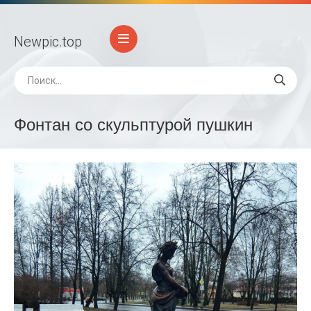
Newpic
.top
Фонтан со скульптурой пушкин