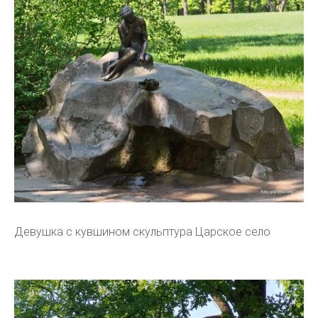
Девушка с кувшином скульптура Царское село