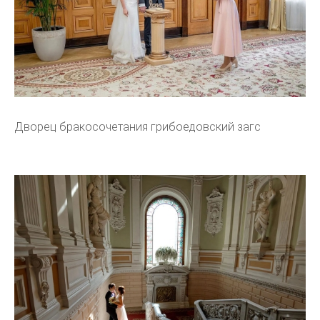
Дворец бракосочетания грибоедовский загс