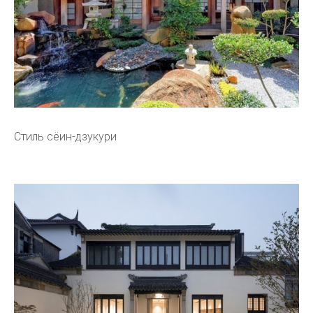
Стиль сёин-дзукури