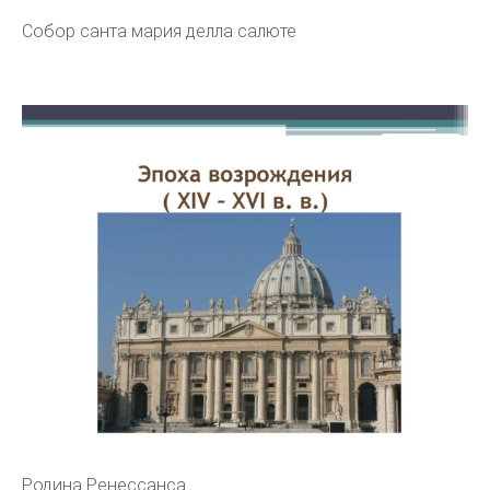
Собор санта мария делла салюте
Родина Ренессанса