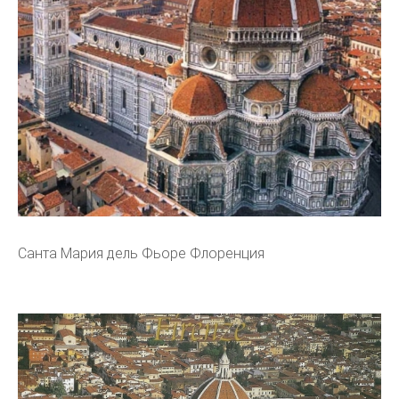
Санта Мария дель Фьоре Флоренция