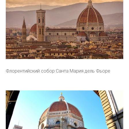
Флорентийский собор Санта Мария дель Фьоре