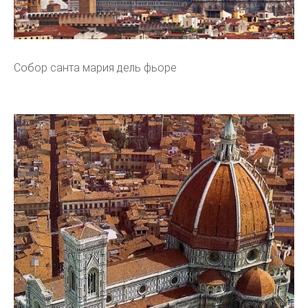
Собор санта мария дель фьоре