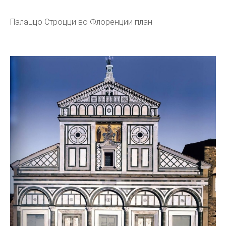
Палаццо Строцци во Флоренции план