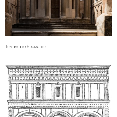
Темпьетто Браманте