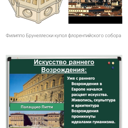
Филиппо Брунеллески купол флорентийского собора