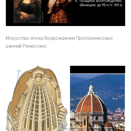
Искусство эпохи Возрождения Проторенессанс
ранний Ренессанс