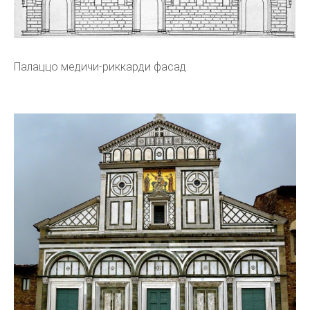
Палаццо медичи-риккарди фасад