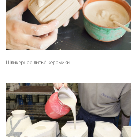
Шликерное литьё керамики