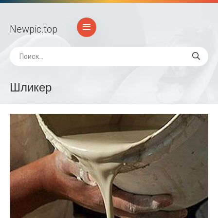
Newpic
.top
Шликер