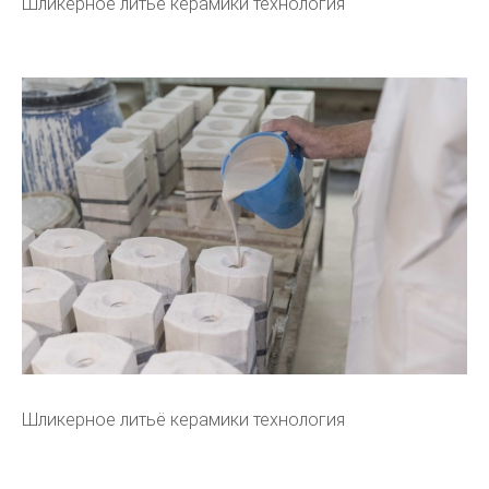
Шликерное литьё керамики технология
Шликерное литьё керамики технология