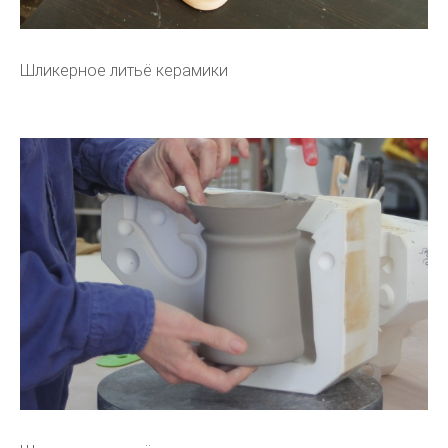
Шликерное литьё керамики