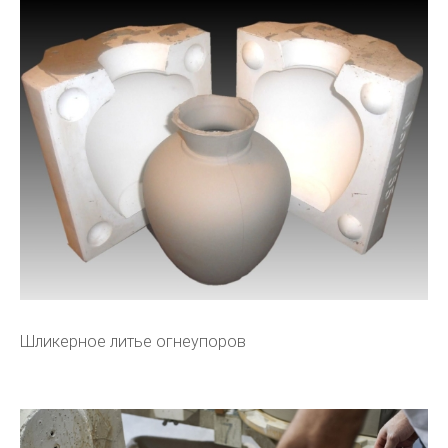
Шликерное литье огнеупоров