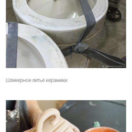
Шликерное литьё керамики