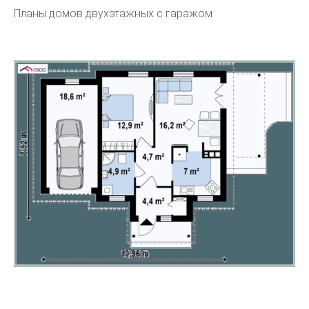
Планы домов двухэтажных с гаражом