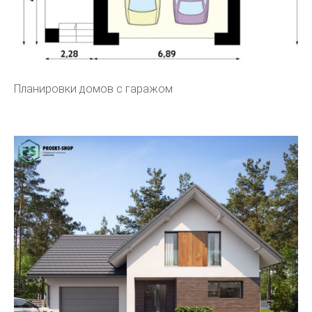
Планировки домов с гаражом