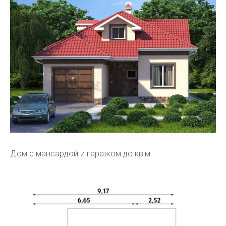
Дом с мансардой и гаражом до кв.м