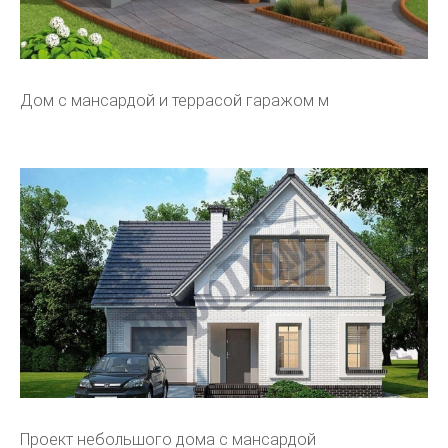
Дом с мансардой и террасой гаражом м
Проект небольшого дома с мансардой