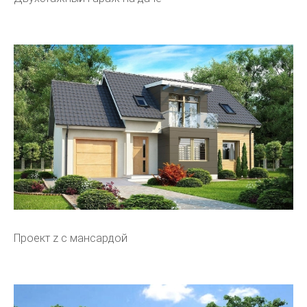
Проект z с мансардой