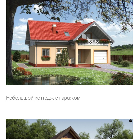
Небольшой коттедж с гаражом