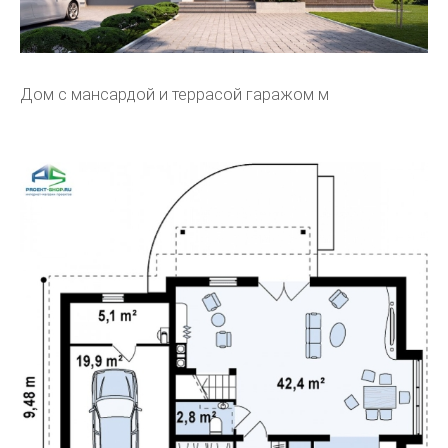
Дом с мансардой и террасой гаражом м