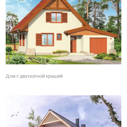
Дом с двускатной крышей