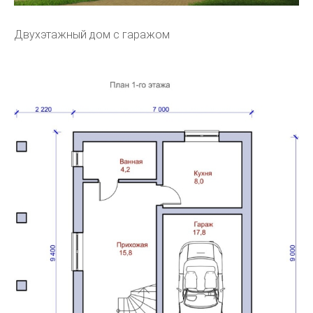
Двухэтажный дом с гаражом