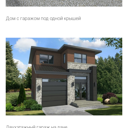
Дом с гаражом под одной крышей
Двухэтажный гараж на даче