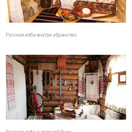
Русская изба внутри убранство
Русская изба в древней Руси