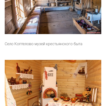
Село Коптелово музей крестьянского быта