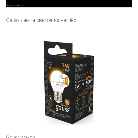
Gauss лампа светодиодная led
Gauss лампа