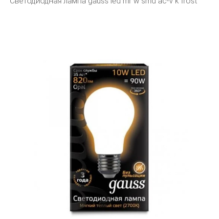
Светодиодная лампа gauss led mr w smd ac-v k frost