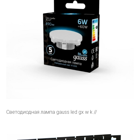
Светодиодная лампа gauss led gx w k //