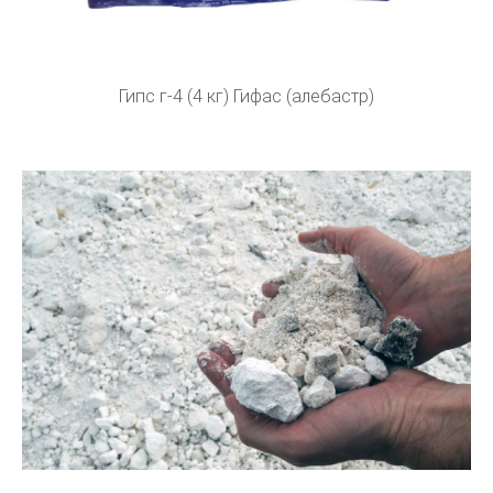
Гипс г-4 (4 кг) Гифас (алебастр)