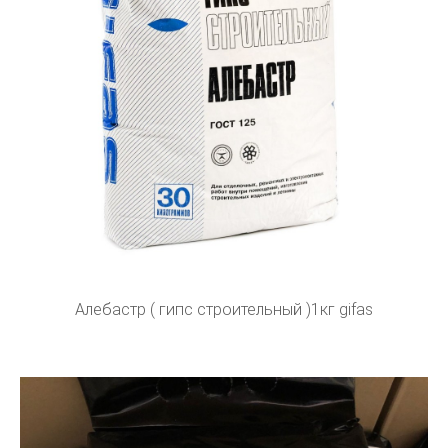
Алебастр ( гипс строительный )1кг gifas