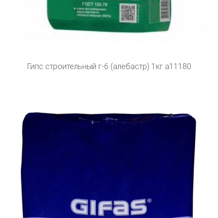
Гипс строительный г-6 (алебастр) 1кг а11180