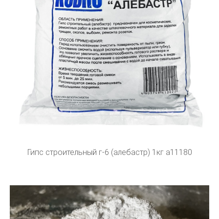
Гипс строительный г-6 (алебастр) 1кг а11180