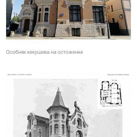
Особняк кекушева на остоженке