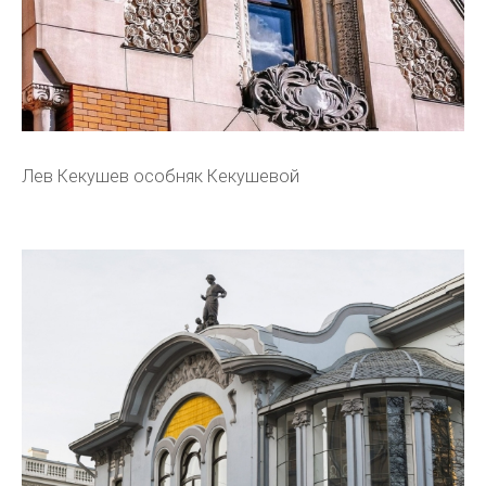
Лев Кекушев особняк Кекушевой