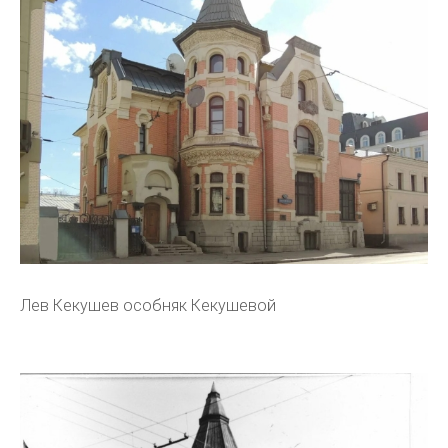
Лев Кекушев особняк Кекушевой