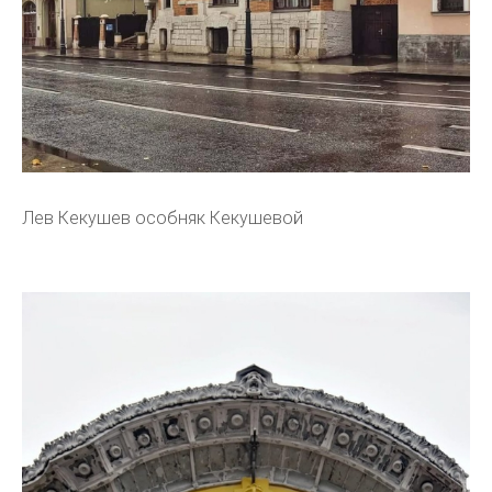
Лев Кекушев особняк Кекушевой