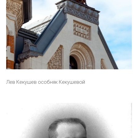
Лев Кекушев особняк Кекушевой