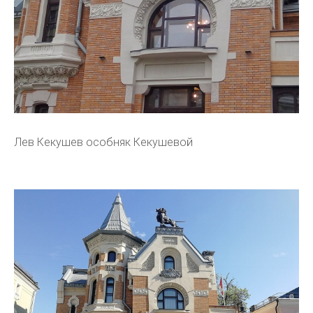
Лев Кекушев особняк Кекушевой