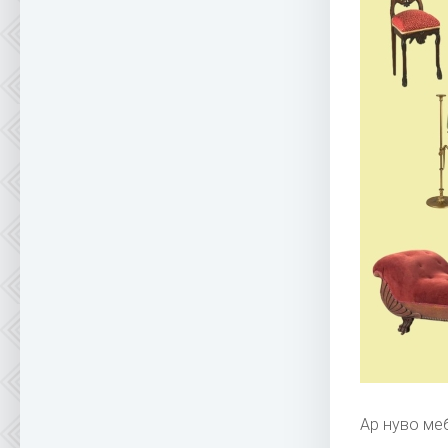
Ар нуво ме