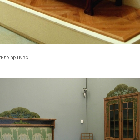
тиле ар нуво