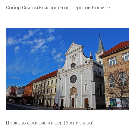
Собор Святой Елизаветы венгерской Кошице
Церковь францисканцев (братислава)