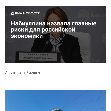
Эльвира набиуллина