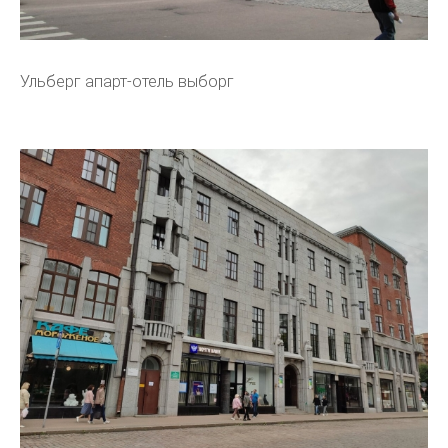
Ульберг апарт-отель выборг