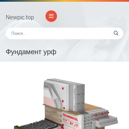
Newpic
.top
Фундамент урф