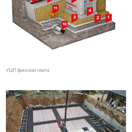
УШП финская плита