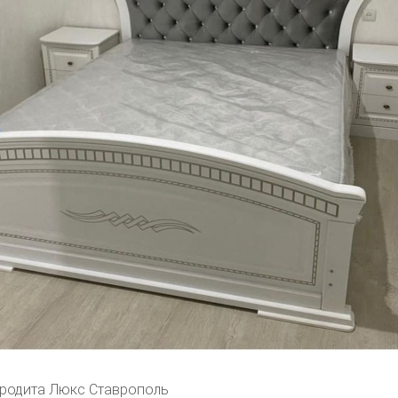
родита Люкс Ставрополь