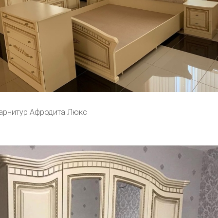
арнитур Афродита Люкс