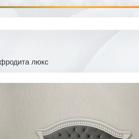
фродита люкс