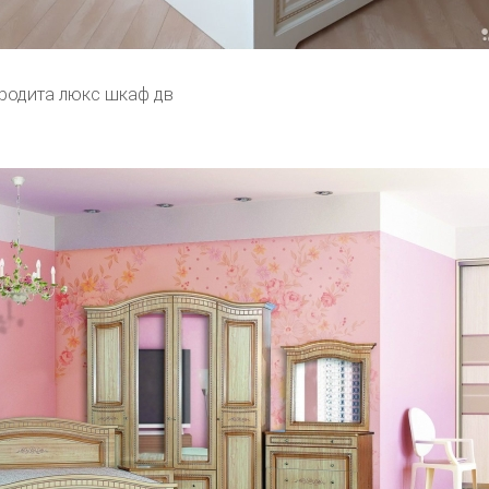
родита люкс шкаф дв