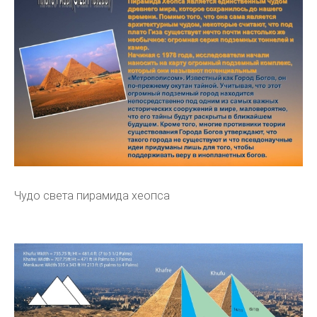
Чудо света пирамида хеопса