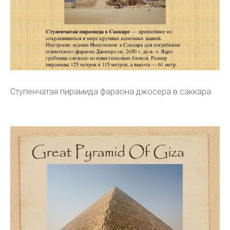
Ступенчатая пирамида фараона джосера в саккара