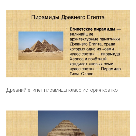
Древний египет пирамиды класс история кратко