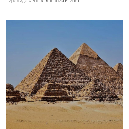
Пирамида Хеопса древний Египет