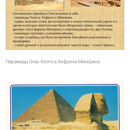
Пирамиды Гизы Хеопса Хефрена Микерина