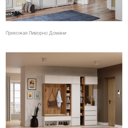
Прихожая Ливорно Домани