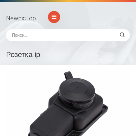
Newpic
.top
Розетка ip