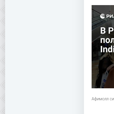
Афимолл си