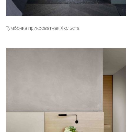
Тумбочка прикроватная Хюльста