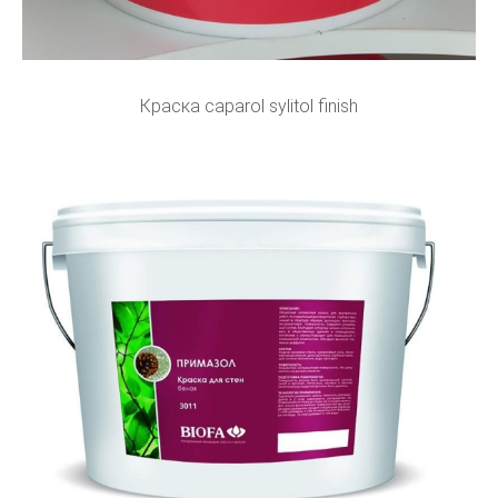
Краска caparol sylitol finish