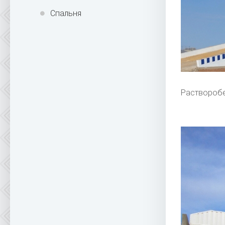
Спальня
Растворобе