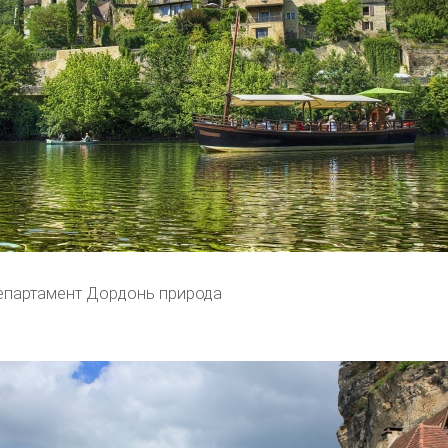
епартамент Дордонь природа