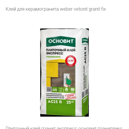
Клей для керамогранита weber vetonit granit fix
Плиточный клей гранит экспресс основит гранипликс