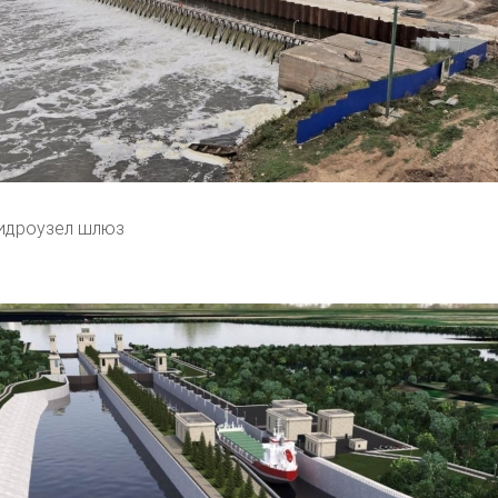
идроузел шлюз