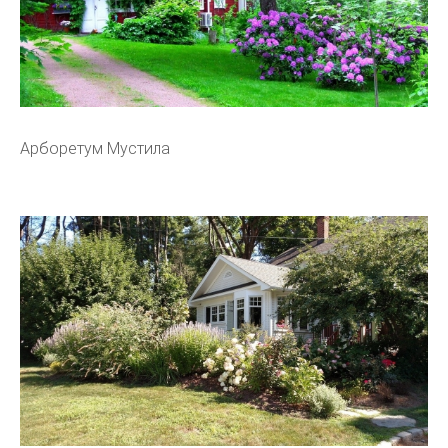
Арборетум Мустила