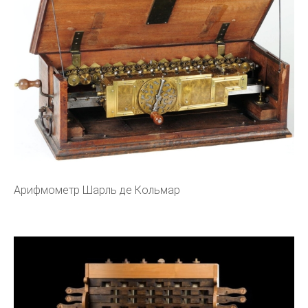
Арифмометр Шарль де Кольмар