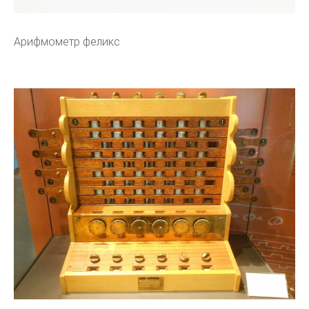
Арифмометр феликс