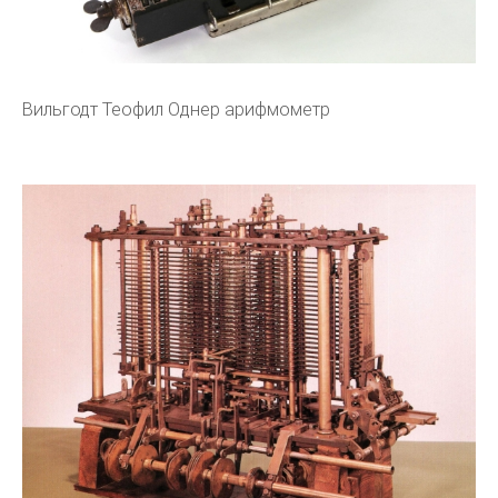
Вильгодт Теофил Однер арифмометр