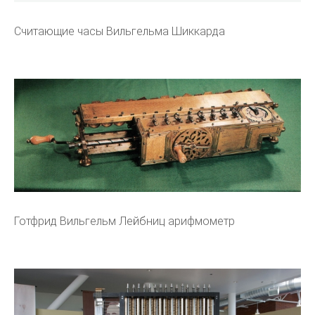
Считающие часы Вильгельма Шиккарда
Готфрид Вильгельм Лейбниц арифмометр