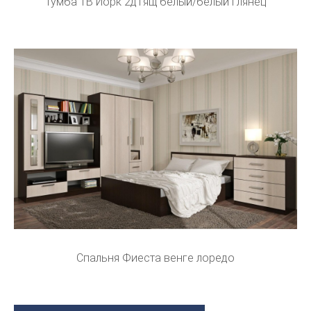
Тумба ТВ Йорк 2д1ящ белый/белый глянец
Спальня Фиеста венге лоредо