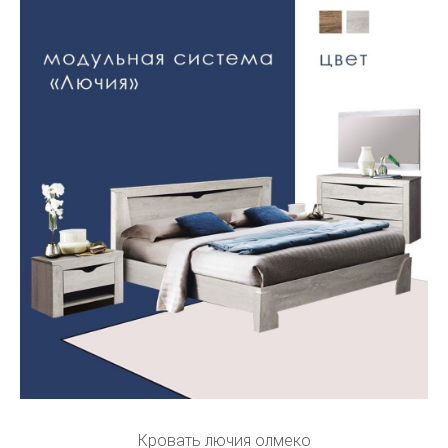
Кровать лючия олмеко