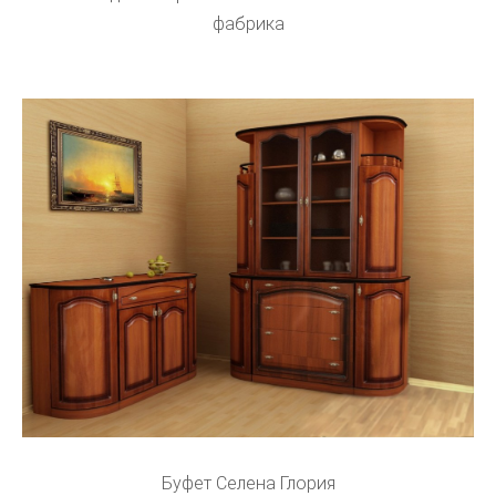
фабрика
Буфет Селена Глория