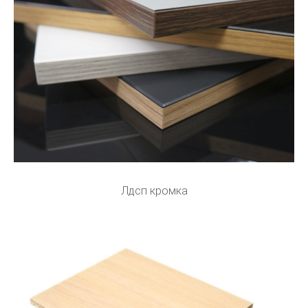
Лдсп кромка