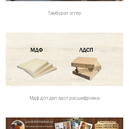
Тамбурат эггер
Мдф дсп двп лдсп расшифровка