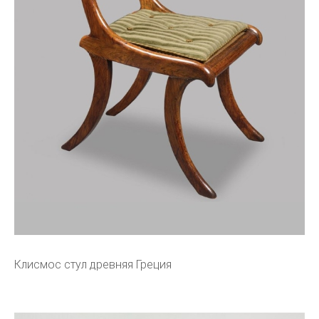
Клисмос стул древняя Греция