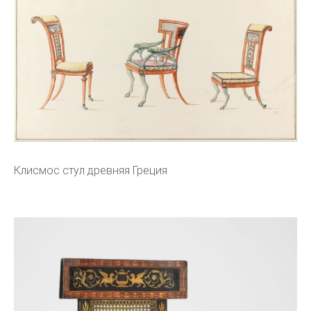
Клисмос стул древняя Греция