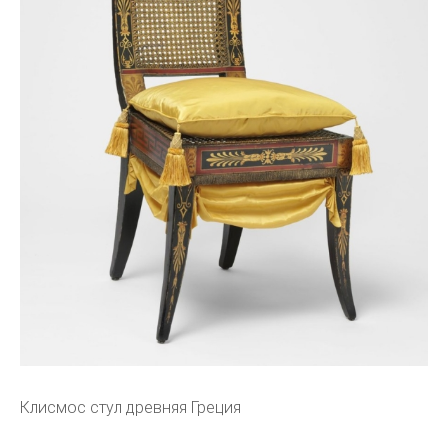
Клисмос стул древняя Греция