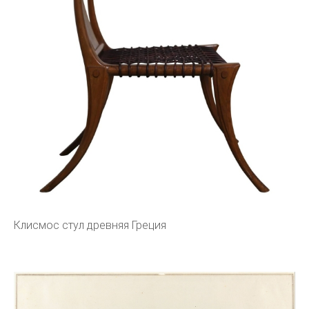
Клисмос стул древняя Греция