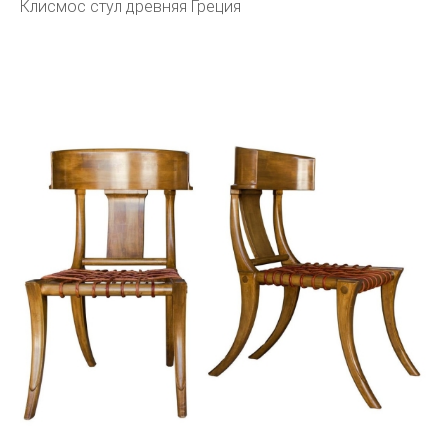
Клисмос стул древняя Греция