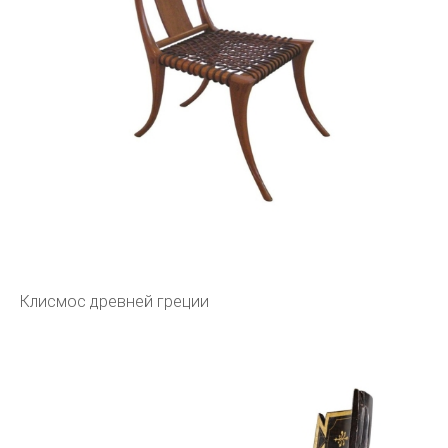
Клисмос древней греции