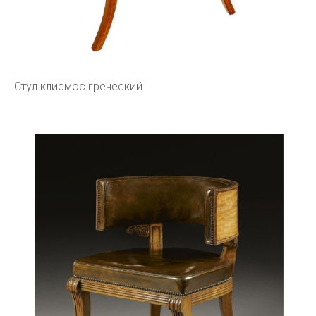
Стул клисмос греческий