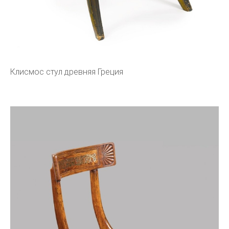
Клисмос стул древняя Греция