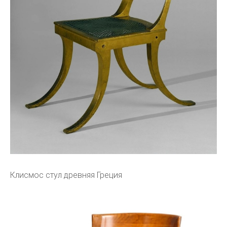
Клисмос стул древняя Греция