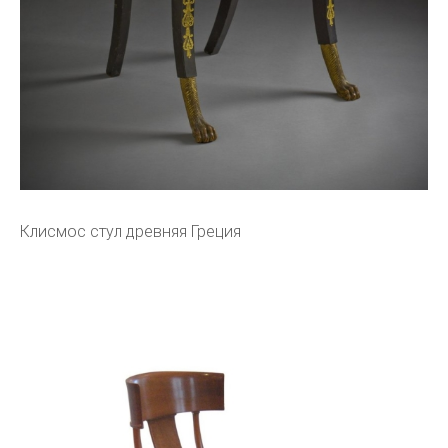
Клисмос стул древняя Греция