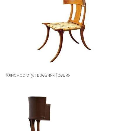
Клисмос стул древняя Греция