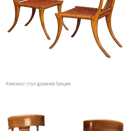
Клисмос стул древняя Греция