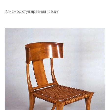
Клисмос стул древняя Греция