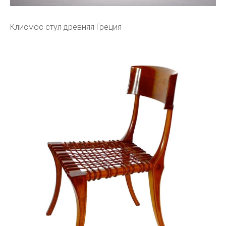
Клисмос стул древняя Греция