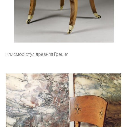
Клисмос стул древняя Греция