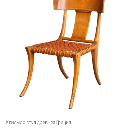
Клисмос стул древняя Греция