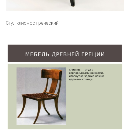
Стул клисмос греческий