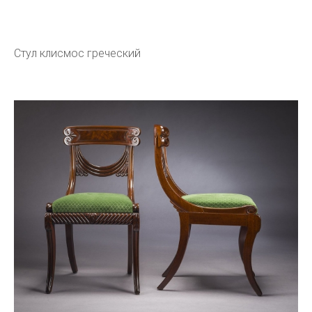
Стул клисмос греческий