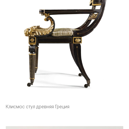
Клисмос стул древняя Греция