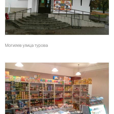
Могилев улица турова