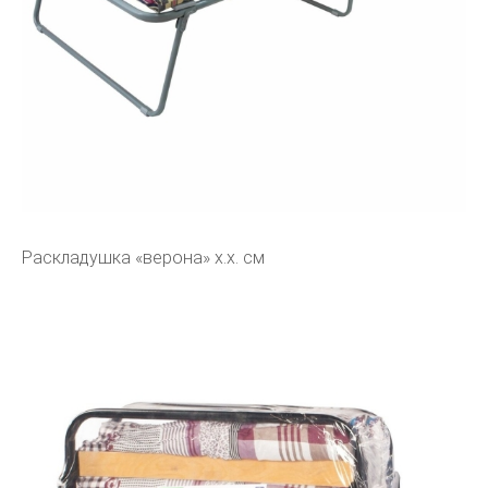
Раскладушка «верона» x.x. см